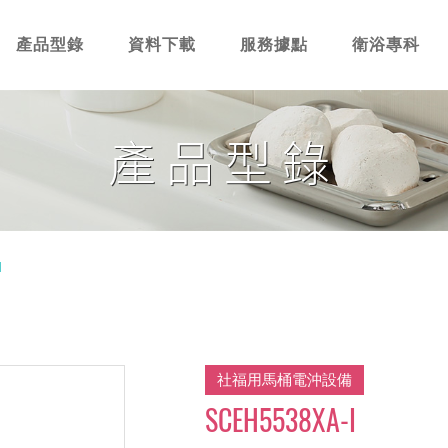
產品型錄
資料下載
服務據點
衛浴專科
產品型錄
I
社福用馬桶電沖設備
SCEH5538XA-I