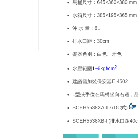
馬桶尺寸：645×360×380 mm
水箱尺寸：385×195×365 mm
沖 水 量：6L
排水口距：30cm
瓷器色別：白色、牙色
2
水壓範圍
1~6kgf/cm
建議需加裝保安器E-4502
L型扶手位在馬桶坐向右邊，品號
SCEH5538XA-ID (DC式)
SCEH5538XB-I (排水口距40