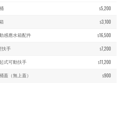
5,200
桶
$
3,100
箱
$
16,500
動感應水箱配件
$
7,200
型扶手
$
11,200
起式可動扶手
$
900
桶蓋（無上蓋）
$