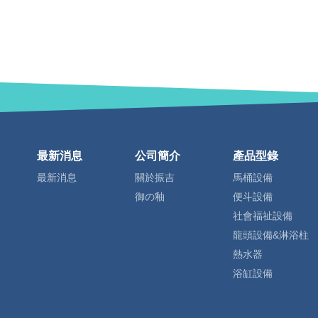
最新消息
公司簡介
產品型錄
最新消息
關於振吉
馬桶設備
御の釉
便斗設備
社會福祉設備
龍頭設備&淋浴柱
熱水器
浴缸設備