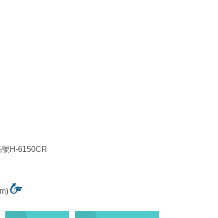
H-6150CR
cm)