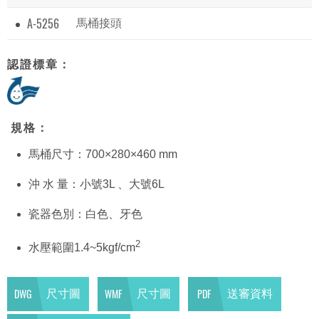
A-5256
馬桶接頭
認證標章：
規格：
馬桶尺寸：700×280×460 mm
沖 水 量：小號3L 、大號6L
瓷器色別：白色、牙色
2
水壓範圍1.4~5kgf/cm
DWG
WMF
PDF
尺寸圖
尺寸圖
送審資料