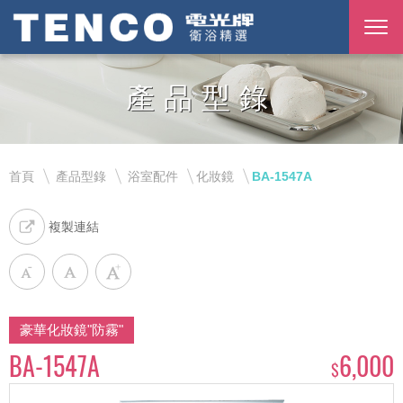
產品型錄
首頁
產品型錄
浴室配件
化妝鏡
BA-1547A
複製連結
豪華化妝鏡"防霧"
BA-1547A
6,000
$