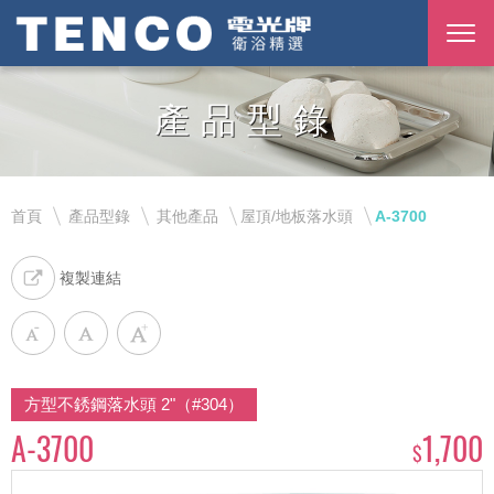
產品型錄
首頁
產品型錄
其他產品
屋頂/地板落水頭
A-3700
複製連結
方型不銹鋼落水頭 2"（#304）
A-3700
1,700
$