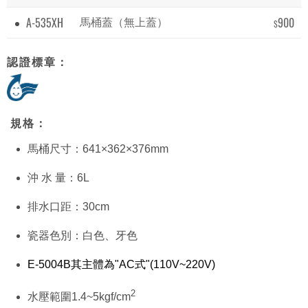
A-535XH
900
馬桶蓋（無上蓋）
$
認證標章：
規格：
馬桶尺寸：641×362×376mm
沖 水 量：6L
排水口距：30cm
瓷器色別：白色、牙色
E-5004B其主體為"AC式"(110V~220V)
2
水壓範圍1.4~5kgf/cm