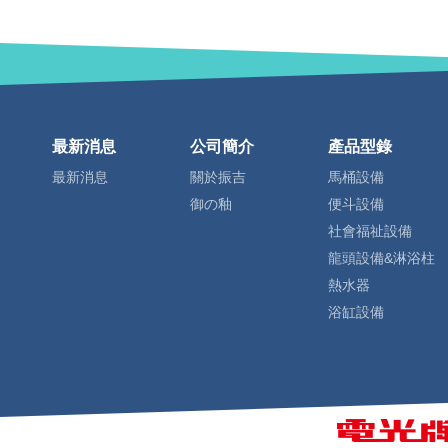
最新消息
公司簡介
產品型錄
最新消息
關於振吉
馬桶設備
御の釉
便斗設備
社會福祉設備
龍頭設備&淋浴柱
熱水器
浴缸設備